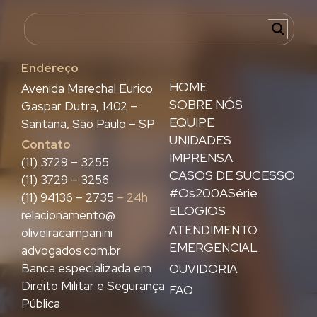
Endereço
HOME
Avenida Marechal Eurico
SOBRE NÓS
Gaspar Dutra, 1402 –
EQUIPE
Santana, São Paulo – SP
UNIDADES
Contato
IMPRENSA
(11) 3729 – 3255
CASOS DE SUCESSO
(11) 3729 – 3256
#Os200ASérie
(11) 94136 – 2735
– 24h
ELOGIOS
relacionamento@
ATENDIMENTO
oliveiracampanini
EMERGENCIAL
advogados.com.br
Banca especializada em
OUVIDORIA
Direito Militar e Segurança
FAQ
Pública