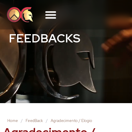
FEEDBACKS
Home
/
FeedBack
/
Agradecimento / Elogio