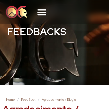
FEEDBACKS
Home
/
FeedBack
/
Agradecimento / Elogio