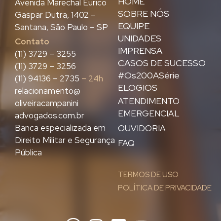
HOME
Avenida Marechal Eurico
SOBRE NÓS
Gaspar Dutra, 1402 –
EQUIPE
Santana, São Paulo – SP
UNIDADES
Contato
IMPRENSA
(11) 3729 – 3255
CASOS DE SUCESSO
(11) 3729 – 3256
#Os200ASérie
(11) 94136 – 2735
– 24h
ELOGIOS
relacionamento@
ATENDIMENTO
oliveiracampanini
EMERGENCIAL
advogados.com.br
Banca especializada em
OUVIDORIA
Direito Militar e Segurança
FAQ
Pública
TERMOS DE USO
POLÍTICA DE PRIVACIDADE