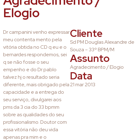
Agradecimento /
Elogio
Cliente
Dr campanini venho expressar
meu contenta mento pela
Sd PM Douglas Alexandre de
vitória obtida no CD q eu e o
Souza – 33º BPM/M
bernardes respondemos, sei
Assunto
q se não fosse o seu
Agradecimento / Elogio
empenho e do Dr pablo
Data
talvez hj o resultado seria
diferente, mais obrigado pela
21 mar 2013
capacidade e a entrega do
seu serviço, divulgarei aos
pms da 3 cia do 33 bpmm
sobre as qualidades do seu
profissionalismo. Doutor com
essa vitória não deu vida
apenas pra mim e o