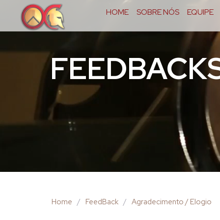
HOME
SOBRE NÓS
EQUIPE
FEEDBACK
Home
/
FeedBack
/
Agradecimento / Elogio