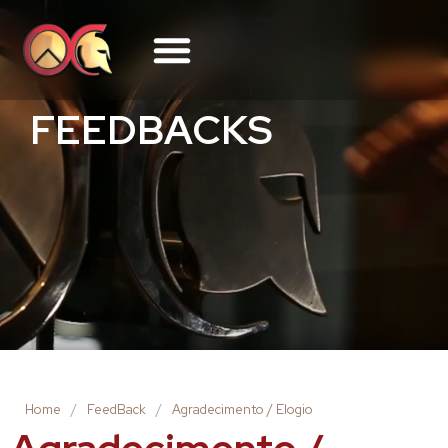
FEEDBACKS
Home
/
FeedBack
/
Agradecimento / Elogio