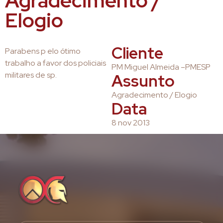
Agradecimento /
Elogio
Cliente
Parabens p elo ótimo
trabalho a favor dos policiais
PM Miguel Almeida –PMESP
militares de sp.
Assunto
Agradecimento / Elogio
Data
8 nov 2013