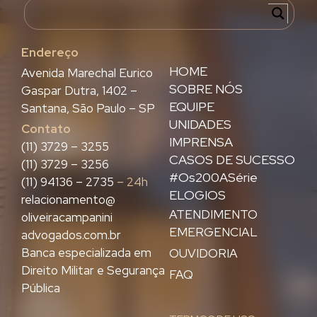
Endereço
HOME
Avenida Marechal Eurico
SOBRE NÓS
Gaspar Dutra, 1402 –
EQUIPE
Santana, São Paulo – SP
UNIDADES
Contato
IMPRENSA
(11) 3729 – 3255
CASOS DE SUCESSO
(11) 3729 – 3256
#Os200ASérie
(11) 94136 – 2735
– 24h
ELOGIOS
relacionamento@
ATENDIMENTO
oliveiracampanini
EMERGENCIAL
advogados.com.br
Banca especializada em
OUVIDORIA
Direito Militar e Segurança
FAQ
Pública