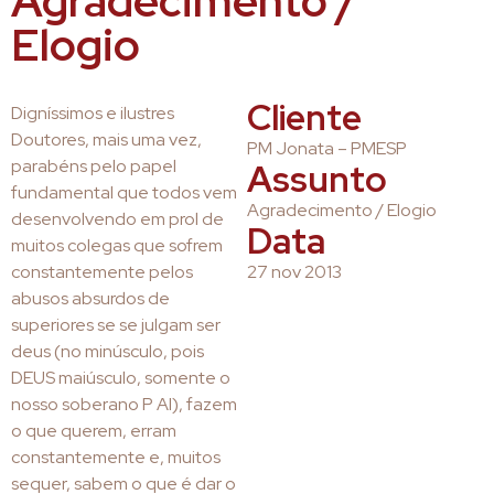
Agradecimento /
Elogio
Cliente
Digníssimos e ilustres
Doutores, mais uma vez,
PM Jonata – PMESP
parabéns pelo papel
Assunto
fundamental que todos vem
Agradecimento / Elogio
desenvolvendo em prol de
Data
muitos colegas que sofrem
constantemente pelos
27 nov 2013
abusos absurdos de
superiores se se julgam ser
deus (no minúsculo, pois
DEUS maiúsculo, somente o
nosso soberano P AI), fazem
o que querem, erram
constantemente e, muitos
sequer, sabem o que é dar o