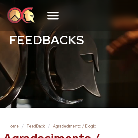
FEEDBACKS
Home
/
FeedBack
/
Agradecimento / Elogio