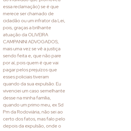
essa reclamação) se é que
merece ser chamado de
cidadão ou um infrator da Lei,
pois, graças a brilhante
atuação da OLIVEIRA
CAMPANINI ADVOGADOS,
mais uma vez se vê a justiça
sendo feita e, que não pare
por aí, pois quem é que vai
pagar pelos prejuízos que
esses policiais tiveram
quando da sua expulsão. Eu
vivenciei um caso semelhante
desse na minha família,
quando um primo meu, ex Sd
Pm da Rodoviária, não sei ao
certo dos fatos, mas falo pelo
depois da expulsão, onde o