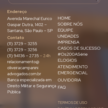
Endereço
HOME
Avenida Marechal Eurico
SOBRE NÓS
Gaspar Dutra, 1402 –
EQUIPE
Santana, São Paulo – SP
UNIDADES
Contato
IMPRENSA
(11) 3729 – 3255
CASOS DE SUCESSO
(11) 3729 – 3256
#Os200ASérie
(11) 94136 – 2735
– 24h
ELOGIOS
relacionamento@
ATENDIMENTO
oliveiracampanini
EMERGENCIAL
advogados.com.br
Banca especializada em
OUVIDORIA
Direito Militar e Segurança
FAQ
Pública
TERMOS DE USO