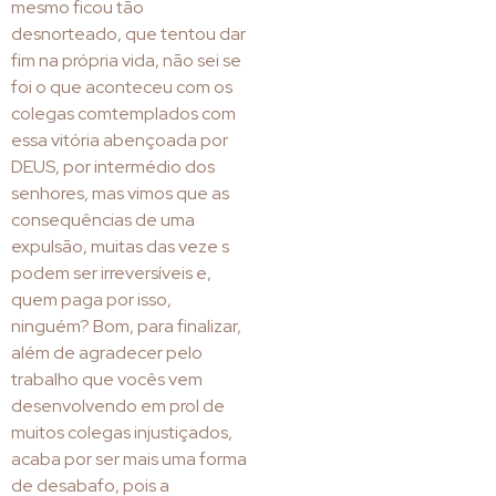
mesmo ficou tão
desnorteado, que tentou dar
fim na própria vida, não sei se
foi o que aconteceu com os
colegas comtemplados com
essa vitória abençoada por
DEUS, por intermédio dos
senhores, mas vimos que as
consequências de uma
expulsão, muitas das veze s
podem ser irreversíveis e,
quem paga por isso,
ninguém? Bom, para finalizar,
além de agradecer pelo
trabalho que vocês vem
desenvolvendo em prol de
muitos colegas injustiçados,
acaba por ser mais uma forma
de desabafo, pois a