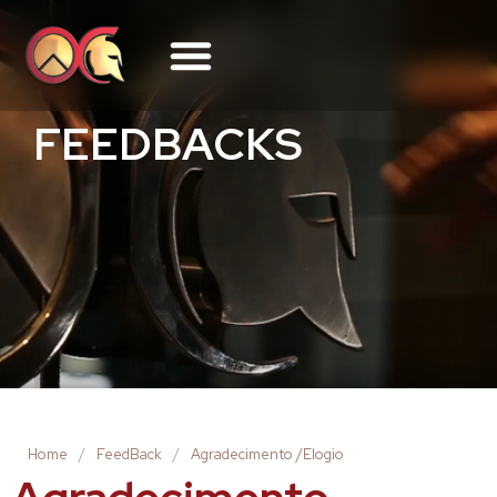
FEEDBACKS
Home
/
FeedBack
/
Agradecimento /Elogio