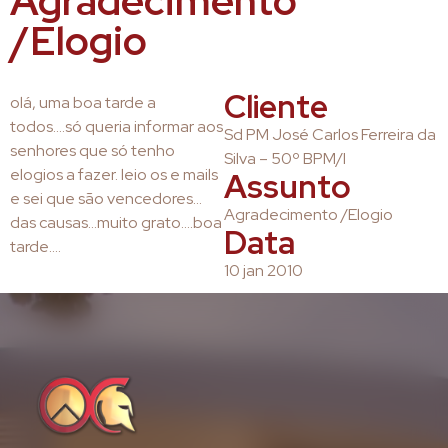
Agradecimento
/Elogio
Cliente
olá, uma boa tarde a
todos….só queria informar aos
Sd PM José Carlos Ferreira da
senhores que só tenho
Silva – 50º BPM/I
elogios a fazer. leio os e mails
Assunto
e sei que são vencedores…
Agradecimento /Elogio
das causas…muito grato….boa
Data
tarde….
10 jan 2010