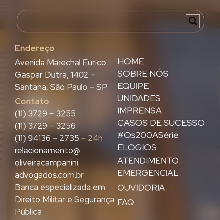
Endereço
HOME
Avenida Marechal Eurico
SOBRE NÓS
Gaspar Dutra, 1402 –
EQUIPE
Santana, São Paulo – SP
UNIDADES
Contato
IMPRENSA
(11) 3729 – 3255
CASOS DE SUCESSO
(11) 3729 – 3256
#Os200ASérie
(11) 94136 – 2735
– 24h
ELOGIOS
relacionamento@
ATENDIMENTO
oliveiracampanini
EMERGENCIAL
advogados.com.br
Banca especializada em
OUVIDORIA
Direito Militar e Segurança
FAQ
Pública