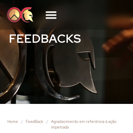
FEEDBACKS
Home
/
FeedBack
/
Agradecimento em referência à ação
impetrada