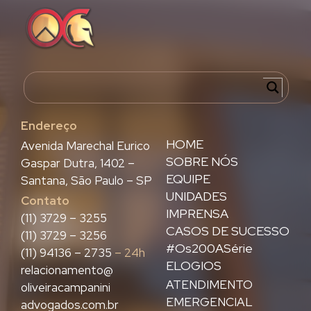
Endereço
HOME
Avenida Marechal Eurico
SOBRE NÓS
Gaspar Dutra, 1402 –
EQUIPE
Santana, São Paulo – SP
UNIDADES
Contato
IMPRENSA
(11) 3729 – 3255
CASOS DE SUCESSO
(11) 3729 – 3256
#Os200ASérie
(11) 94136 – 2735
– 24h
ELOGIOS
relacionamento@
ATENDIMENTO
oliveiracampanini
EMERGENCIAL
advogados.com.br