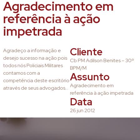
Agradecimento em
referência à ação
impetrada
Cliente
Agradeço a informação e
desejo sucesso na ação pois
Cb PM Adilson Benites – 30º
todos nós Policiais Militares
BPM/M
contamos com a
Assunto
competência deste escritório
Agradecimento em
através de seus advogados…
referência à ação impetrada
Data
26 jun 2012