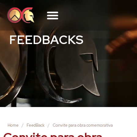
FEEDBACKS
Home
/
FeedBack
/
Convite para obra comemorativa