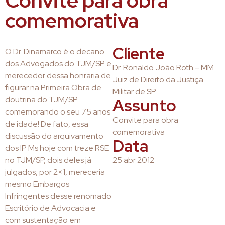
Convite para obra
comemorativa
Cliente
O Dr. Dinamarco é o decano
dos Advogados do TJM/SP e
Dr. Ronaldo João Roth – MM
merecedor dessa honraria de
Juiz de Direito da Justiça
figurar na Primeira Obra de
Militar de SP
doutrina do TJM/SP
Assunto
comemorando o seu 75 anos
Convite para obra
de idade! De fato, essa
comemorativa
discussão do arquivamento
Data
dos IP Ms hoje com treze RSE
no TJM/SP, dois deles já
25 abr 2012
julgados, por 2×1, mereceria
mesmo Embargos
Infringentes desse renomado
Escritório de Advocacia e
com sustentação em