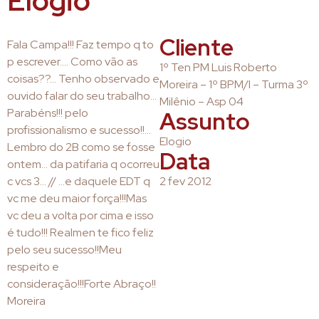
Elogio
Cliente
Fala Campa!!! Faz tempo q to
p escrever…. Como vão as
1º Ten PM Luis Roberto
coisas??… Tenho observado e
Moreira – 1º BPM/I – Turma 3º
ouvido falar do seu trabalho…
Milênio – Asp 04
Parabéns!!! pelo
Assunto
profissionalismo e sucesso!!…
Elogio
Lembro do 2B como se fosse
Data
ontem… da patifaria q ocorreu
c vcs 3… // …e daquele EDT q
2 fev 2012
vc me deu maior força!!!Mas
vc deu a volta por cima e isso
é tudo!!! Realmen te fico feliz
pelo seu sucesso!!Meu
respeito e
consideração!!!Forte Abraço!!
Moreira