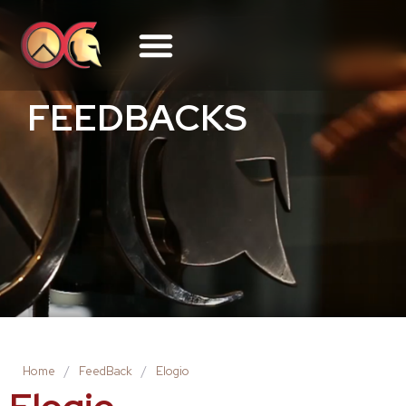
FEEDBACKS
Home
/
FeedBack
/
Elogio