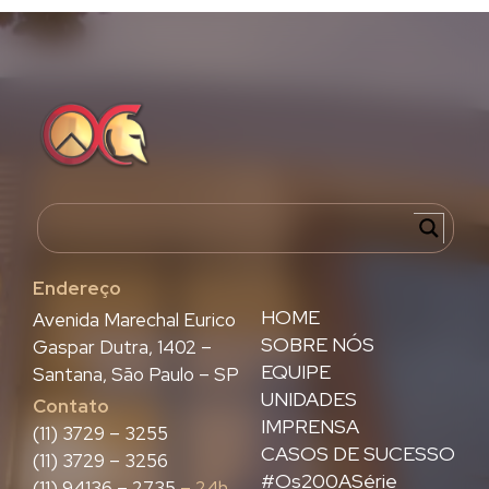
Endereço
HOME
Avenida Marechal Eurico
SOBRE NÓS
Gaspar Dutra, 1402 –
EQUIPE
Santana, São Paulo – SP
UNIDADES
Contato
IMPRENSA
(11) 3729 – 3255
CASOS DE SUCESSO
(11) 3729 – 3256
#Os200ASérie
(11) 94136 – 2735
– 24h