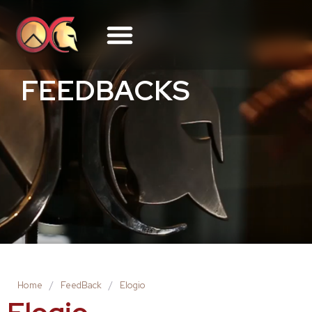
FEEDBACKS
Home
/
FeedBack
/
Elogio