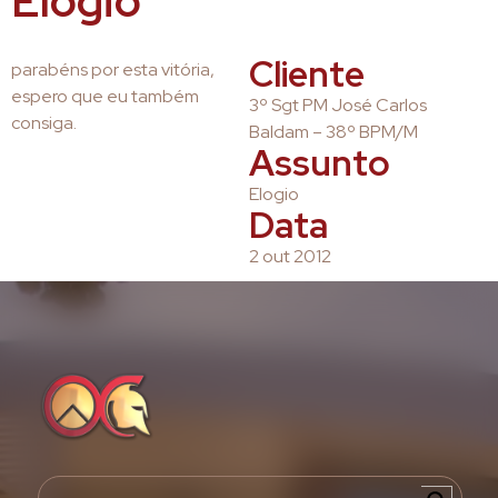
Elogio
Cliente
parabéns por esta vitória,
espero que eu também
3º Sgt PM José Carlos
consiga.
Baldam – 38º BPM/M
Assunto
Elogio
Data
2 out 2012