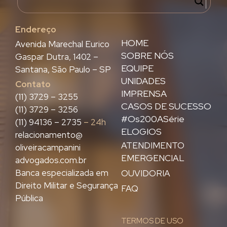
Endereço
HOME
Avenida Marechal Eurico
SOBRE NÓS
Gaspar Dutra, 1402 –
EQUIPE
Santana, São Paulo – SP
UNIDADES
Contato
IMPRENSA
(11) 3729 – 3255
CASOS DE SUCESSO
(11) 3729 – 3256
#Os200ASérie
(11) 94136 – 2735
– 24h
ELOGIOS
relacionamento@
ATENDIMENTO
oliveiracampanini
EMERGENCIAL
advogados.com.br
Banca especializada em
OUVIDORIA
Direito Militar e Segurança
FAQ
Pública
TERMOS DE USO