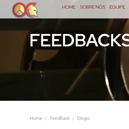
HOME
SOBRE NÓS
EQUIPE
FEEDBACK
Home
/
FeedBack
/
Elogio