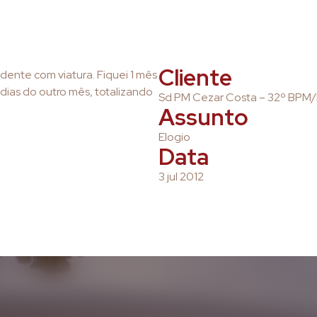
Cliente
dente com viatura. Fiquei 1 mês
ias do outro mês, totalizando
Sd PM Cezar Costa – 32º BPM
Assunto
Elogio
Data
3 jul 2012