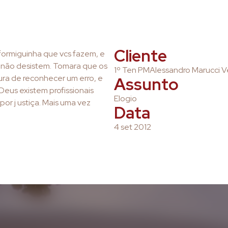
Cliente
formiguinha que vcs fazem, e
não desistem. Tomara que os
1º Ten PMAlessandro Marucci V
ra de reconhecer um erro, e
Assunto
eus existem profissionais
Elogio
or j ustiça. Mais uma vez
Data
4 set 2012