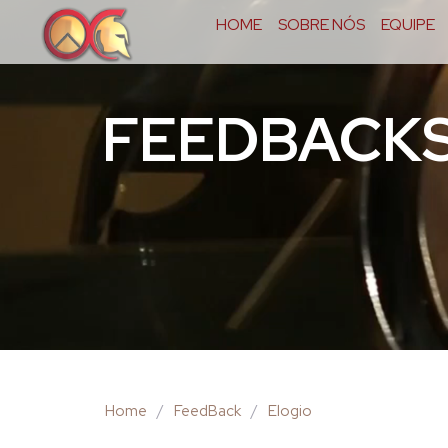
HOME
SOBRE NÓS
EQUIPE
FEEDBACK
Home
/
FeedBack
/
Elogio