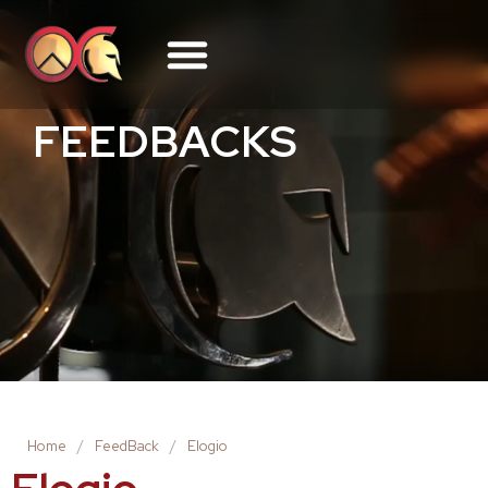
FEEDBACKS
Home
/
FeedBack
/
Elogio