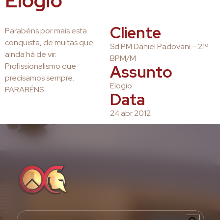
Elogio
Cliente
Parabéns por mais esta
conquista, de muitas que
Sd PM Daniel Padovani – 21º
ainda há de vir.
BPM/M
Profissionalismo que
Assunto
precisamos sempre.
Elogio
PARABÉNS
Data
24 abr 2012