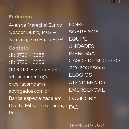
Endereço
HOME
Avenida Marechal Eurico
SOBRE NÓS
Gaspar Dutra, 1402 –
EQUIPE
Santana, São Paulo – SP
UNIDADES
Contato
IMPRENSA
(11) 3729 – 3255
CASOS DE SUCESSO
(11) 3729 – 3256
#Os200ASérie
(11) 94136 – 2735
– 24h
ELOGIOS
relacionamento@
ATENDIMENTO
oliveiracampanini
EMERGENCIAL
advogados.com.br
Banca especializada em
OUVIDORIA
Direito Militar e Segurança
FAQ
Pública
TERMOS DE USO