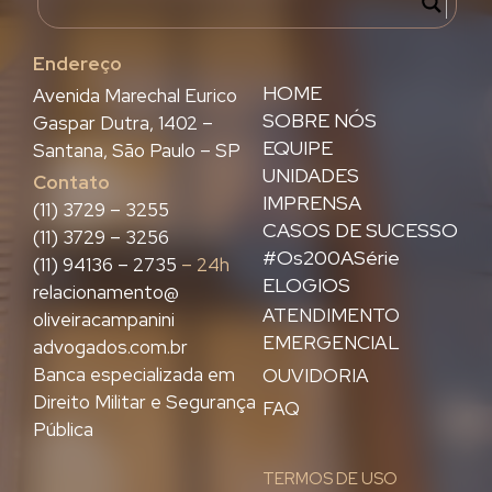
Endereço
HOME
Avenida Marechal Eurico
SOBRE NÓS
Gaspar Dutra, 1402 –
EQUIPE
Santana, São Paulo – SP
UNIDADES
Contato
IMPRENSA
(11) 3729 – 3255
CASOS DE SUCESSO
(11) 3729 – 3256
#Os200ASérie
(11) 94136 – 2735
– 24h
ELOGIOS
relacionamento@
ATENDIMENTO
oliveiracampanini
EMERGENCIAL
advogados.com.br
Banca especializada em
OUVIDORIA
Direito Militar e Segurança
FAQ
Pública
TERMOS DE USO