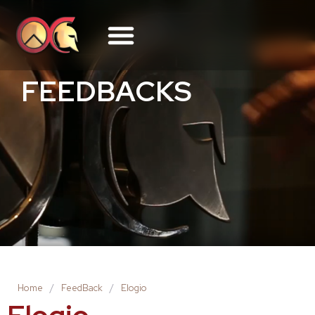
FEEDBACKS
Home
/
FeedBack
/
Elogio