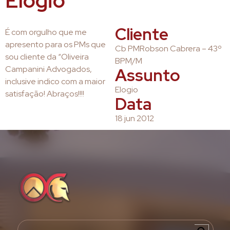
Elogio
Cliente
É com orgulho que me
apresento para os PMs que
Cb PMRobson Cabrera – 43º
sou cliente da “Oliveira
BPM/M
Campanini Advogados,
Assunto
inclusive indico com a maior
Elogio
satisfação! Abraços!!!!
Data
18 jun 2012