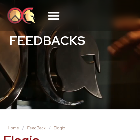
FEEDBACKS
Home
/
FeedBack
/
Elogio