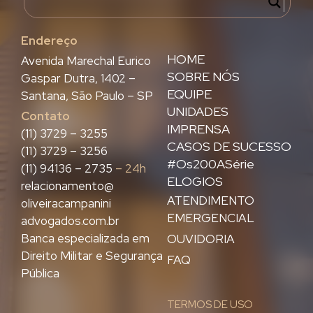
Endereço
HOME
Avenida Marechal Eurico
SOBRE NÓS
Gaspar Dutra, 1402 –
EQUIPE
Santana, São Paulo – SP
UNIDADES
Contato
IMPRENSA
(11) 3729 – 3255
CASOS DE SUCESSO
(11) 3729 – 3256
#Os200ASérie
(11) 94136 – 2735
– 24h
ELOGIOS
relacionamento@
ATENDIMENTO
oliveiracampanini
EMERGENCIAL
advogados.com.br
Banca especializada em
OUVIDORIA
Direito Militar e Segurança
FAQ
Pública
TERMOS DE USO