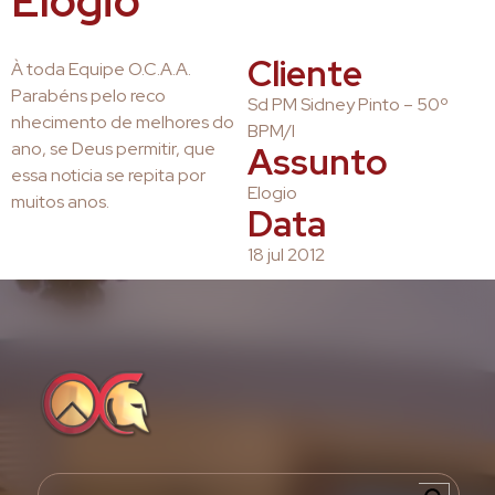
Elogio
Cliente
À toda Equipe O.C.A.A.
Parabéns pelo reco
Sd PM Sidney Pinto – 50º
nhecimento de melhores do
BPM/I
ano, se Deus permitir, que
Assunto
essa noticia se repita por
Elogio
muitos anos.
Data
18 jul 2012