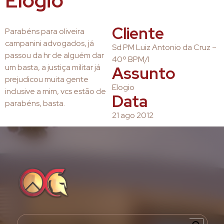
Elogio
Cliente
Parabéns para oliveira
campanini advogados, já
Sd PM Luiz Antonio da Cruz –
passou da hr de alguém dar
40º BPM/I
um basta, a justiça militar já
Assunto
prejudicou muita gente
Elogio
inclusive a mim, vcs estão de
Data
parabéns, basta.
21 ago 2012