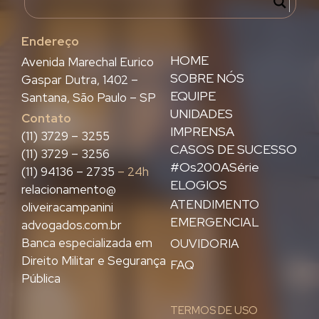
Endereço
HOME
Avenida Marechal Eurico
SOBRE NÓS
Gaspar Dutra, 1402 –
EQUIPE
Santana, São Paulo – SP
UNIDADES
Contato
IMPRENSA
(11) 3729 – 3255
CASOS DE SUCESSO
(11) 3729 – 3256
#Os200ASérie
(11) 94136 – 2735
– 24h
ELOGIOS
relacionamento@
ATENDIMENTO
oliveiracampanini
EMERGENCIAL
advogados.com.br
Banca especializada em
OUVIDORIA
Direito Militar e Segurança
FAQ
Pública
TERMOS DE USO