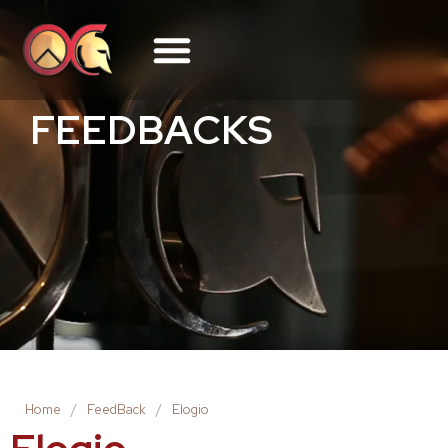
FEEDBACKS
Home
/
FeedBack
/
Elogio