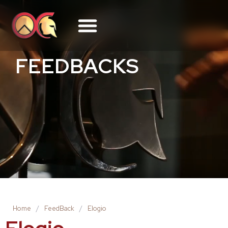
FEEDBACKS
Home
/
FeedBack
/
Elogio