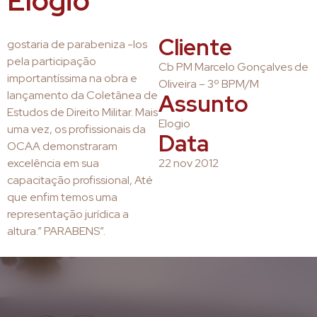
Elogio
Cliente
gostaria de parabeniza -los
pela participação
Cb PM Marcelo Gonçalves de
importantíssima na obra e
Oliveira – 3º BPM/M
lançamento da Coletânea de
Assunto
Estudos de Direito Militar. Mais
Elogio
uma vez, os profissionais da
Data
OCAA demonstraram
excelência em sua
22 nov 2012
capacitação profissional, Até
que enfim temos uma
representação jurídica a
altura.” PARABENS”.