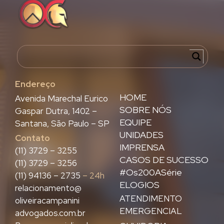
Endereço
HOME
Avenida Marechal Eurico
SOBRE NÓS
Gaspar Dutra, 1402 –
EQUIPE
Santana, São Paulo – SP
UNIDADES
Contato
IMPRENSA
(11) 3729 – 3255
CASOS DE SUCESSO
(11) 3729 – 3256
#Os200ASérie
(11) 94136 – 2735
– 24h
ELOGIOS
relacionamento@
ATENDIMENTO
oliveiracampanini
EMERGENCIAL
advogados.com.br