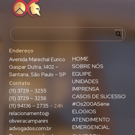
Endereço
HOME
Avenida Marechal Eurico
SOBRE NÓS
Gaspar Dutra, 1402 –
EQUIPE
Santana, São Paulo – SP
UNIDADES
Contato
IMPRENSA
(11) 3729 – 3255
CASOS DE SUCESSO
(11) 3729 – 3256
#Os200ASérie
(11) 94136 – 2735
– 24h
ELOGIOS
relacionamento@
ATENDIMENTO
oliveiracampanini
EMERGENCIAL
advogados.com.br