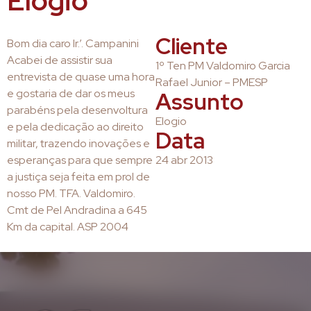
Elogio
Cliente
Bom dia caro Ir.’. Campanini
Acabei de assistir sua
1º Ten PM Valdomiro Garcia
entrevista de quase uma hora
Rafael Junior – PMESP
e gostaria de dar os meus
Assunto
parabéns pela desenvoltura
Elogio
e pela dedicação ao direito
Data
militar, trazendo inovações e
esperanças para que sempre
24 abr 2013
a justiça seja feita em prol de
nosso PM. TFA. Valdomiro.
Cmt de Pel Andradina a 645
Km da capital. ASP 2004