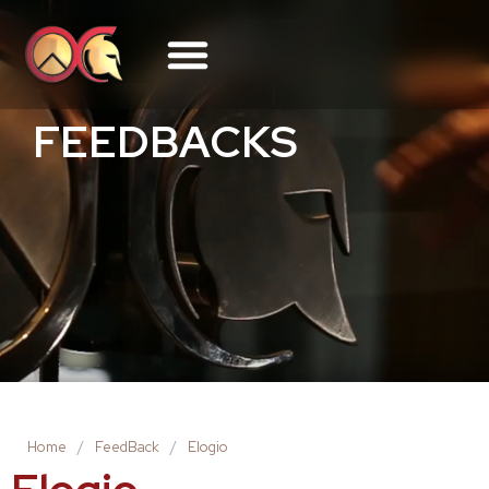
FEEDBACKS
Home
/
FeedBack
/
Elogio