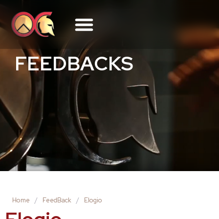
FEEDBACKS
Home
/
FeedBack
/
Elogio