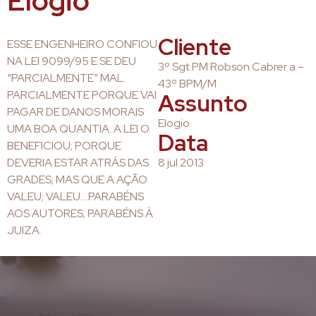
Elogio
Cliente
ESSE ENGENHEIRO CONFIOU
NA LEI 9099/95 E SE DEU
3º Sgt PM Robson Cabrer a –
“PARCIALMENTE” MAL.
43º BPM/M
PARCIALMENTE PORQUE VAI
Assunto
PAGAR DE DANOS MORAIS
Elogio
UMA BOA QUANTIA. A LEI O
Data
BENEFICIOU; PORQUE
DEVERIA ESTAR ATRÁS DAS
8 jul 2013
GRADES; MAS QUE A AÇÃO
VALEU; VALEU….PARABÉNS
AOS AUTORES; PARABÉNS À
JUIZA.