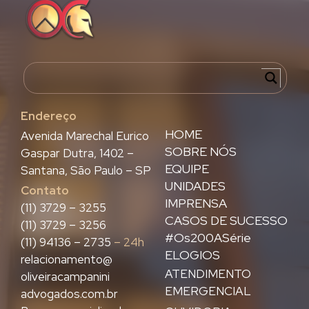
Endereço
HOME
Avenida Marechal Eurico
SOBRE NÓS
Gaspar Dutra, 1402 –
EQUIPE
Santana, São Paulo – SP
UNIDADES
Contato
IMPRENSA
(11) 3729 – 3255
CASOS DE SUCESSO
(11) 3729 – 3256
#Os200ASérie
(11) 94136 – 2735
– 24h
ELOGIOS
relacionamento@
ATENDIMENTO
oliveiracampanini
EMERGENCIAL
advogados.com.br