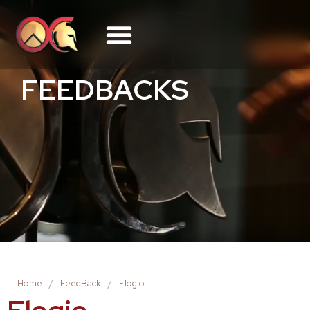
FEEDBACKS
Home
/
FeedBack
/
Elogio