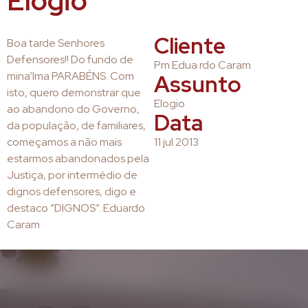
Elogio
Cliente
Boa tarde Senhores
Defensores!! Do fundo de
Pm Edua rdo Caram
mina’lma PARABÉNS. Com
Assunto
isto, quero demonstrar que
Elogio
ao abandono do Governo,
Data
da população, de familiares,
começamos a não mais
11 jul 2013
estarmos abandonados pela
Justiça, por intermédio de
dignos defensores, digo e
destaco “DIGNOS”. Eduardo
Caram