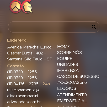
Endereço
HOME
Avenida Marechal Eurico
SOBRE NÓS
Gaspar Dutra, 1402 –
EQUIPE
Santana, São Paulo – SP
UNIDADES
Contato
IMPRENSA
(11) 3729 – 3255
CASOS DE SUCESSO
(11) 3729 – 3256
#Os200ASérie
(11) 94136 – 2735
– 24h
ELOGIOS
relacionamento@
ATENDIMENTO
oliveiracampanini
EMERGENCIAL
advogados.com.br