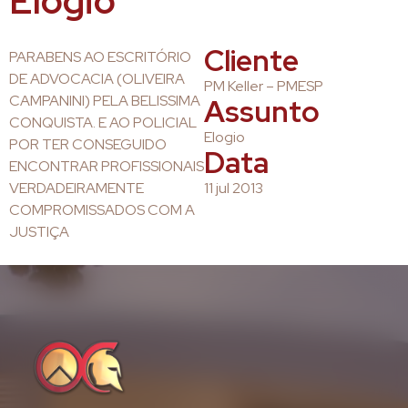
Elogio
Cliente
PARABENS AO ESCRITÓRIO
DE ADVOCACIA (OLIVEIRA
PM Keller – PMESP
CAMPANINI) PELA BELISSIMA
Assunto
CONQUISTA. E AO POLICIAL
Elogio
POR TER CONSEGUIDO
Data
ENCONTRAR PROFISSIONAIS
VERDADEIRAMENTE
11 jul 2013
COMPROMISSADOS COM A
JUSTIÇA