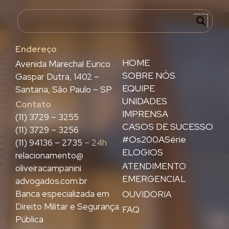
Endereço
HOME
Avenida Marechal Eurico
SOBRE NÓS
Gaspar Dutra, 1402 –
EQUIPE
Santana, São Paulo – SP
UNIDADES
Contato
IMPRENSA
(11) 3729 – 3255
CASOS DE SUCESSO
(11) 3729 – 3256
#Os200ASérie
(11) 94136 – 2735
– 24h
ELOGIOS
relacionamento@
ATENDIMENTO
oliveiracampanini
EMERGENCIAL
advogados.com.br
Banca especializada em
OUVIDORIA
Direito Militar e Segurança
FAQ
Pública