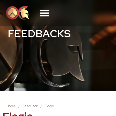
FEEDBACKS
Home
/
FeedBack
/
Elogio