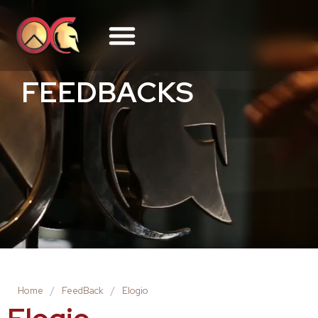
FEEDBACKS
Home
/
FeedBack
/
Elogio