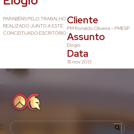
Elogio
Cliente
PARABÉNS PELO TRABALHO
REALIZADO JUNTO A ESTE
PM Ronaldo Oliveira – PMESP
CONCEITUADO ESCRITÓRIO
Assunto
Elogio
Data
18 nov 2013