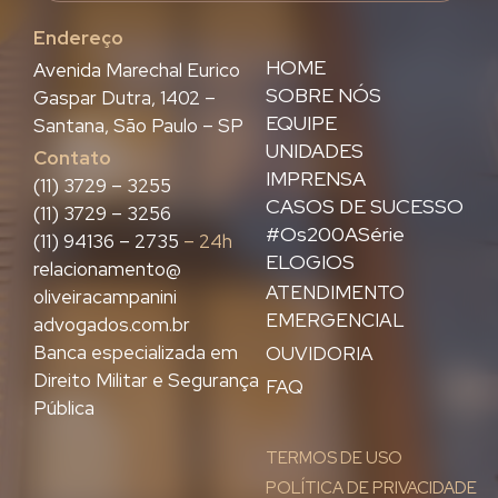
Endereço
HOME
Avenida Marechal Eurico
SOBRE NÓS
Gaspar Dutra, 1402 –
EQUIPE
Santana, São Paulo – SP
UNIDADES
Contato
IMPRENSA
(11) 3729 – 3255
CASOS DE SUCESSO
(11) 3729 – 3256
#Os200ASérie
(11) 94136 – 2735
– 24h
ELOGIOS
relacionamento@
ATENDIMENTO
oliveiracampanini
EMERGENCIAL
advogados.com.br
Banca especializada em
OUVIDORIA
Direito Militar e Segurança
FAQ
Pública
TERMOS DE USO
POLÍTICA DE PRIVACIDADE