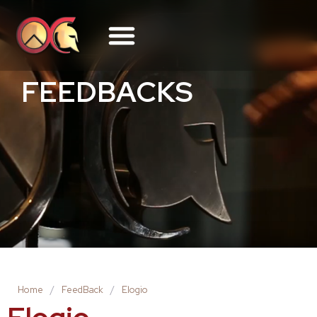
FEEDBACKS
Home
/
FeedBack
/
Elogio