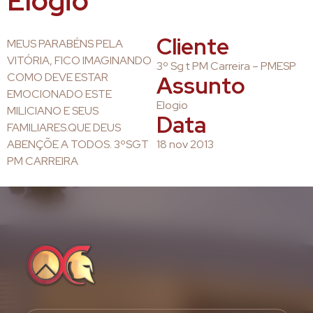
Elogio
Cliente
MEUS PARABÉNS PELA
VITÓRIA, FICO IMAGINANDO
3º Sg t PM Carreira – PMESP
COMO DEVE ESTAR
Assunto
EMOCIONADO ESTE
Elogio
MILICIANO E SEUS
Data
FAMILIARES.QUE DEUS
ABENÇÕE A TODOS. 3ºSGT
18 nov 2013
PM CARREIRA