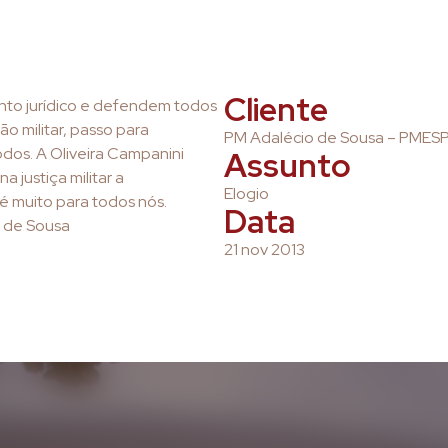
Cliente
nto jurídico e defendem todos
o militar, passo para
PM Adalécio de Sousa – PMES
dos. A Oliveira Campanini
Assunto
justiça militar a
Elogio
é muito para todos nós.
Data
o de Sousa
21 nov 2013