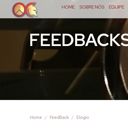
HOME
SOBRE NÓS
EQUIPE
FEEDBACK
Home
/
FeedBack
/
Elogio