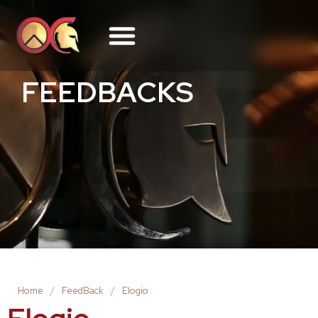
FEEDBACKS
Home
/
FeedBack
/
Elogio