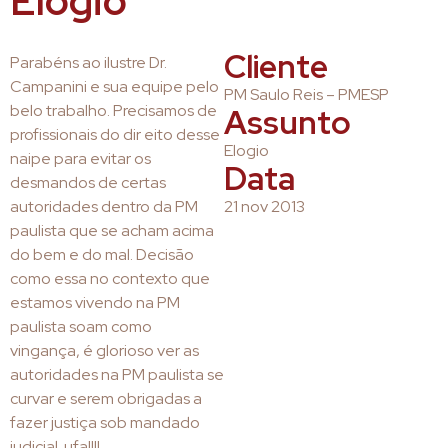
Elogio
Cliente
Parabéns ao ilustre Dr.
Campanini e sua equipe pelo
PM Saulo Reis – PMESP
belo trabalho. Precisamos de
Assunto
profissionais do dir eito desse
Elogio
naipe para evitar os
Data
desmandos de certas
autoridades dentro da PM
21 nov 2013
paulista que se acham acima
do bem e do mal. Decisão
como essa no contexto que
estamos vivendo na PM
paulista soam como
vingança, é glorioso ver as
autoridades na PM paulista se
curvar e serem obrigadas a
fazer justiça sob mandado
judicial. ufa!!!!