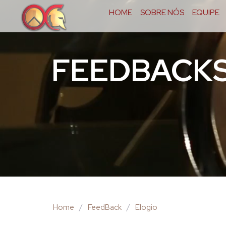
HOME
SOBRE NÓS
EQUIPE
FEEDBACK
Home
/
FeedBack
/
Elogio