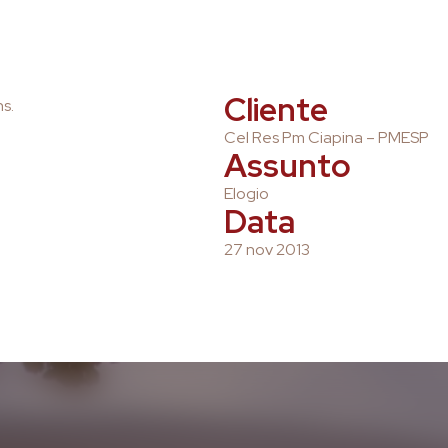
Cliente
s.
Cel Res Pm Ciapina – PMESP
Assunto
Elogio
Data
27 nov 2013