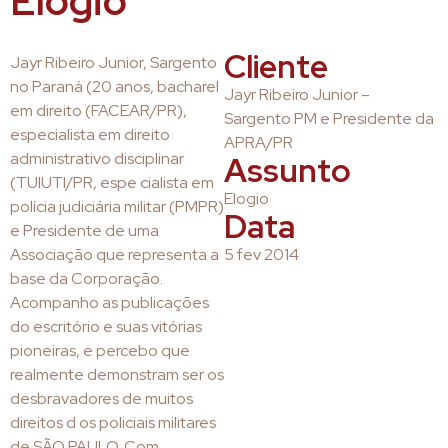
Elogio
Cliente
Jayr Ribeiro Junior, Sargento
no Paraná (20 anos, bacharel
Jayr Ribeiro Junior –
em direito (FACEAR/PR),
Sargento PM e Presidente da
especialista em direito
APRA/PR
administrativo disciplinar
Assunto
(TUIUTI/PR, espe cialista em
Elogio
polícia judiciária militar (PMPR)
Data
e Presidente de uma
Associação que representa a
5 fev 2014
base da Corporação.
Acompanho as publicações
do escritório e suas vitórias
pioneiras, e percebo que
realmente demonstram ser os
desbravadores de muitos
direitos d os policiais militares
de SÃO PAULO. Com