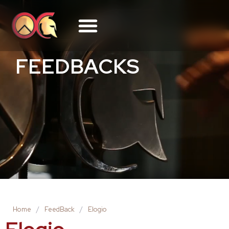
FEEDBACKS
Home
/
FeedBack
/
Elogio