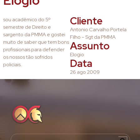
Elogio
Cliente
sou acadêmico do 5º
semestre de Direito e
Antonio Carvalho Portela
sargento da PMMA e gostei
Filho – Sgt da PMMA
muito de saber que tem bons
Assunto
profissionais para defender
Elogio
os nossos tão sofridos
Data
policiais.
26 ago 2009