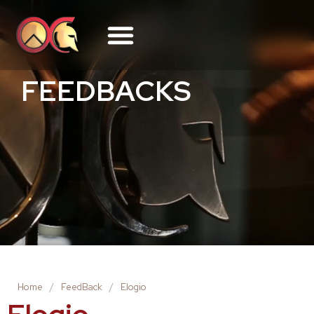
FEEDBACKS
Home
/
FeedBack
/
Elogio