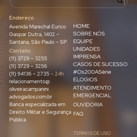
Endereço
HOME
Avenida Marechal Eurico
SOBRE NÓS
Gaspar Dutra, 1402 –
EQUIPE
Santana, São Paulo – SP
UNIDADES
Contato
IMPRENSA
(11) 3729 – 3255
CASOS DE SUCESSO
(11) 3729 – 3256
#Os200ASérie
(11) 94136 – 2735
– 24h
ELOGIOS
relacionamento@
ATENDIMENTO
oliveiracampanini
EMERGENCIAL
advogados.com.br
Banca especializada em
OUVIDORIA
Direito Militar e Segurança
FAQ
Pública
TERMOS DE USO