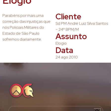
Elogio
Cliente
Parabéns por mais uma
correção das injustiças que
Sd PM André Luiz Silva Santos
nós Policiais Militares do
– 24º BPM/M
Estado de São Paulo
Assunto
sofremos diariamente.
Elogio
Data
24 ago 2010