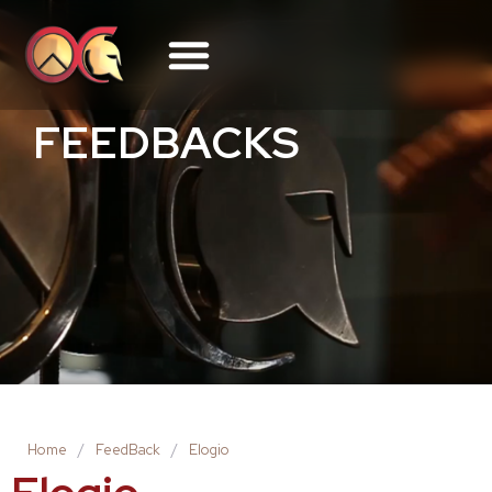
FEEDBACKS
Home
/
FeedBack
/
Elogio