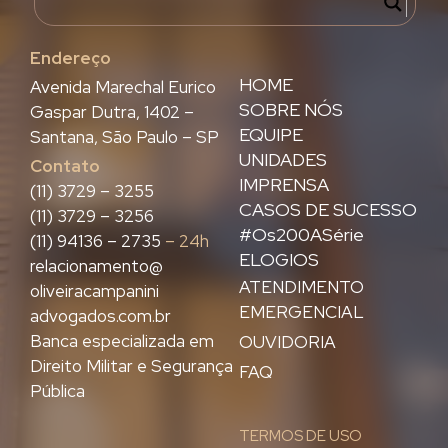
Endereço
HOME
Avenida Marechal Eurico
SOBRE NÓS
Gaspar Dutra, 1402 –
EQUIPE
Santana, São Paulo – SP
UNIDADES
Contato
IMPRENSA
(11) 3729 – 3255
CASOS DE SUCESSO
(11) 3729 – 3256
#Os200ASérie
(11) 94136 – 2735
– 24h
ELOGIOS
relacionamento@
ATENDIMENTO
oliveiracampanini
EMERGENCIAL
advogados.com.br
Banca especializada em
OUVIDORIA
Direito Militar e Segurança
FAQ
Pública
TERMOS DE USO