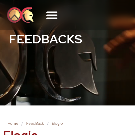
FEEDBACKS
Home
/
FeedBack
/
Elogio