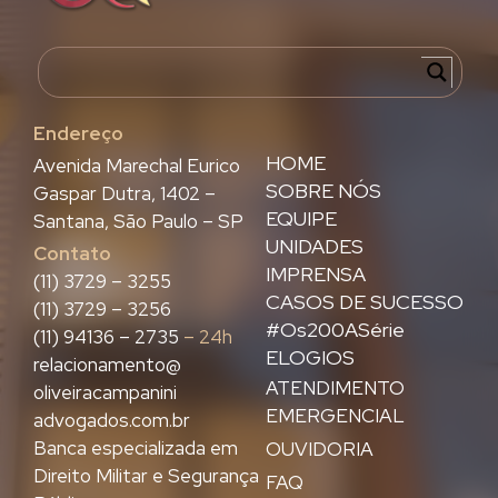
Endereço
HOME
Avenida Marechal Eurico
SOBRE NÓS
Gaspar Dutra, 1402 –
EQUIPE
Santana, São Paulo – SP
UNIDADES
Contato
IMPRENSA
(11) 3729 – 3255
CASOS DE SUCESSO
(11) 3729 – 3256
#Os200ASérie
(11) 94136 – 2735
– 24h
ELOGIOS
relacionamento@
ATENDIMENTO
oliveiracampanini
EMERGENCIAL
advogados.com.br
Banca especializada em
OUVIDORIA
Direito Militar e Segurança
FAQ