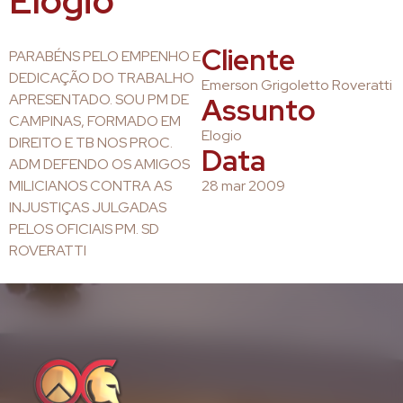
Elogio
Cliente
PARABÉNS PELO EMPENHO E
DEDICAÇÃO DO TRABALHO
Emerson Grigoletto Roveratti
APRESENTADO. SOU PM DE
Assunto
CAMPINAS, FORMADO EM
Elogio
DIREITO E TB NOS PROC.
Data
ADM DEFENDO OS AMIGOS
MILICIANOS CONTRA AS
28 mar 2009
INJUSTIÇAS JULGADAS
PELOS OFICIAIS PM. SD
ROVERATTI