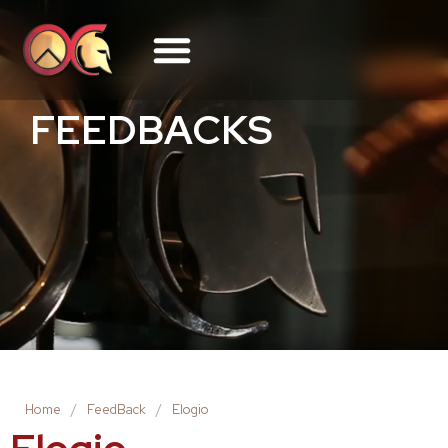
FEEDBACKS
Home
/
FeedBack
/
Elogio