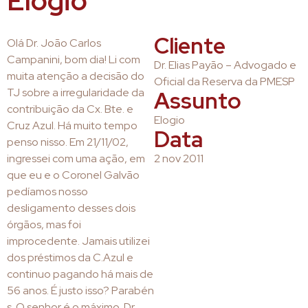
Elogio
Cliente
Olá Dr. João Carlos
Campanini, bom dia! Li com
Dr. Elias Payão – Advogado e
muita atenção a decisão do
Oficial da Reserva da PMESP
TJ sobre a irregularidade da
Assunto
contribuição da Cx. Bte. e
Elogio
Cruz Azul. Há muito tempo
Data
penso nisso. Em 21/11/02,
ingressei com uma ação, em
2 nov 2011
que eu e o Coronel Galvão
pedíamos nosso
desligamento desses dois
órgãos, mas foi
improcedente. Jamais utilizei
dos préstimos da C.Azul e
continuo pagando há mais de
56 anos. É justo isso? Parabén
s. O senhor é o máximo. Dr.