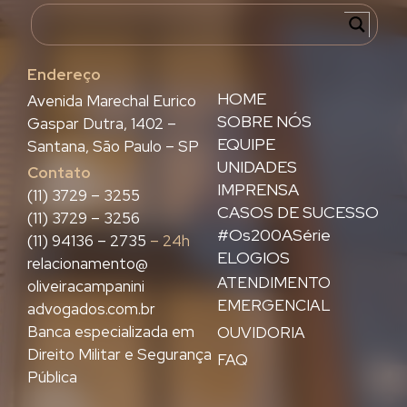
Endereço
HOME
Avenida Marechal Eurico
SOBRE NÓS
Gaspar Dutra, 1402 –
EQUIPE
Santana, São Paulo – SP
UNIDADES
Contato
IMPRENSA
(11) 3729 – 3255
CASOS DE SUCESSO
(11) 3729 – 3256
#Os200ASérie
(11) 94136 – 2735
– 24h
ELOGIOS
relacionamento@
ATENDIMENTO
oliveiracampanini
EMERGENCIAL
advogados.com.br
Banca especializada em
OUVIDORIA
Direito Militar e Segurança
FAQ
Pública