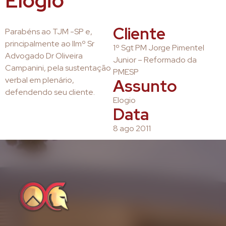
Elogio
Cliente
Parabéns ao TJM -SP e,
principalmente ao Ilmº Sr
1º Sgt PM Jorge Pimentel
Advogado Dr Oliveira
Junior – Reformado da
Campanini, pela sustentação
PMESP
verbal em plenário,
Assunto
defendendo seu cliente.
Elogio
Data
8 ago 2011