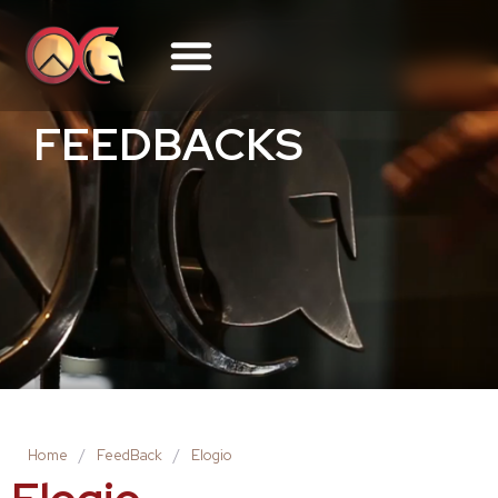
FEEDBACKS
Home
/
FeedBack
/
Elogio