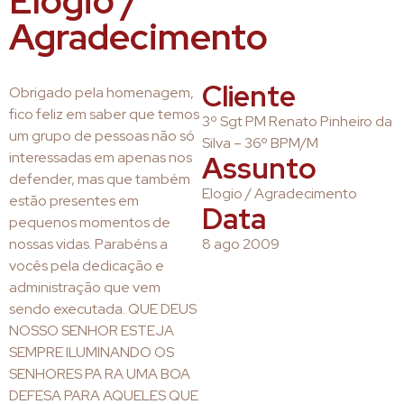
Elogio /
Agradecimento
Cliente
Obrigado pela homenagem,
fico feliz em saber que temos
3º Sgt PM Renato Pinheiro da
um grupo de pessoas não só
Silva – 36º BPM/M
interessadas em apenas nos
Assunto
defender, mas que também
Elogio / Agradecimento
estão presentes em
Data
pequenos momentos de
nossas vidas. Parabéns a
8 ago 2009
vocês pela dedicação e
administração que vem
sendo executada. QUE DEUS
NOSSO SENHOR ESTEJA
SEMPRE ILUMINANDO OS
SENHORES PA RA UMA BOA
DEFESA PARA AQUELES QUE