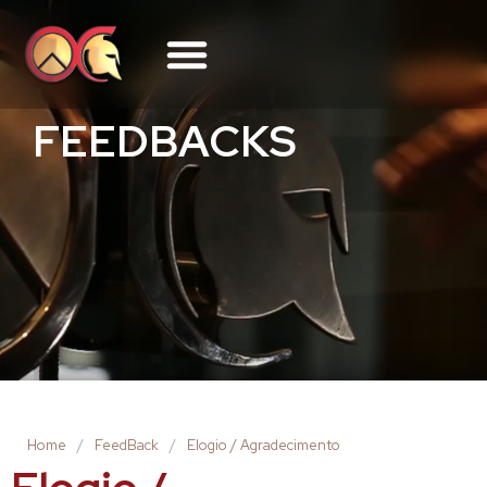
FEEDBACKS
Home
/
FeedBack
/
Elogio / Agradecimento