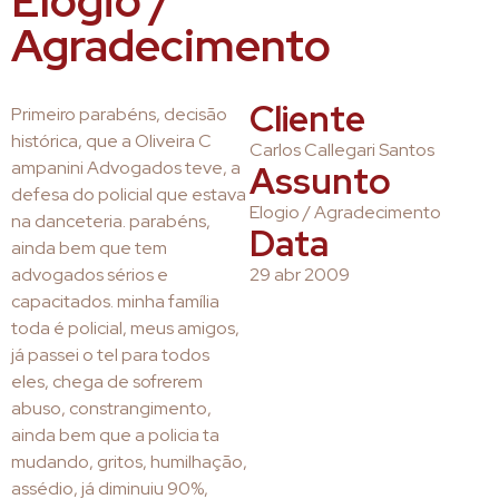
Elogio /
Agradecimento
Cliente
Primeiro parabéns, decisão
histórica, que a Oliveira C
Carlos Callegari Santos
ampanini Advogados teve, a
Assunto
defesa do policial que estava
Elogio / Agradecimento
na danceteria. parabéns,
Data
ainda bem que tem
advogados sérios e
29 abr 2009
capacitados. minha família
toda é policial, meus amigos,
já passei o tel para todos
eles, chega de sofrerem
abuso, constrangimento,
ainda bem que a policia ta
mudando, gritos, humilhação,
assédio, já diminuiu 90%,