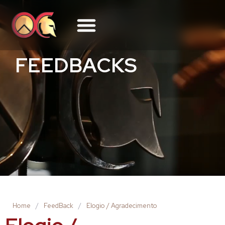
FEEDBACKS
Home
/
FeedBack
/
Elogio / Agradecimento