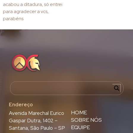
acabou a ditadura, só entrei
para agradecer a vcs,
parabéns
Endereço
HOME
Avenida Marechal Eurico
SOBRE NÓS
Gaspar Dutra, 1402 –
EQUIPE
Santana, São Paulo – SP