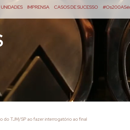
UNIDADES
IMPRENSA
CASOS DE SUCESSO
#Os200ASér
S
o do TJM/SP ao fazer interrogatório ao final