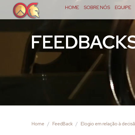
HOME
SOBRE NÓS
EQUIPE
FEEDBACK
Home
/
FeedBack
/
Elogio em relação à decisã