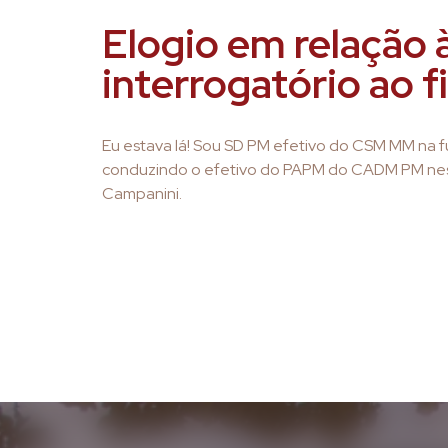
Elogio em relação 
interrogatório ao f
Eu estava lá! Sou SD PM efetivo do CSM MM na f
conduzindo o efetivo do PAPM do CADM PM nest
Campanini.