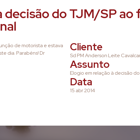
à decisão do TJM/SP ao 
inal
Cliente
unção de motorista e estava
e dia. Parabéns! Dr
Sd PM Anderson Leite Cavalc
Assunto
Elogio em relação à decisão do 
Data
15 abr 2014