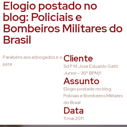
Elogio postado no
blog: Policiais e
Bombeiros Militares do
Brasil
Cliente
Parabéns aos advogados e a
juiza.
Sd P M Jose Eduardo Gatti
Junior – 36º BPM/I
Assunto
Elogio postado no blog:
Policiais e Bombeiros Militares
do Brasil
Data
11 mai 2011