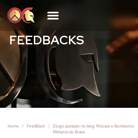
FEEDBACKS
Home
/
FeedBack
/
Elogio postado no blog: Policiais e Bombeiros
Militares do Brasil