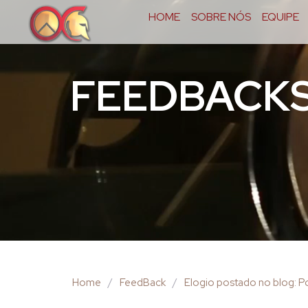
HOME
SOBRE NÓS
EQUIPE
FEEDBACK
Home
/
FeedBack
/
Elogio postado no blog: Pol