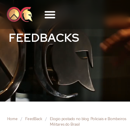
FEEDBACKS
Home
/
FeedBack
/
Elogio postado no blog: Policiais e Bombeiros
Militares do Brasil