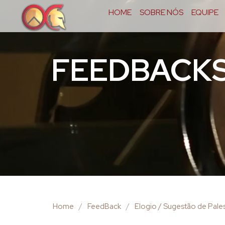
HOME
SOBRE NÓS
EQUIPE
FEEDBACK
Home
/
FeedBack
/
Elogio / Sugestão de Pales