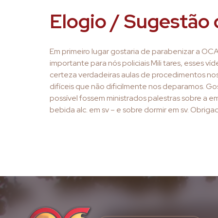
Elogio / Sugestão 
Em primeiro lugar gostaria de parabenizar a OCAA
importante para nós policiais Mili tares, esses v
certeza verdadeiras aulas de procedimentos nos
difíceis que não dificilmente nos deparamos. Gos
possível fossem ministrados palestras sobre a e
bebida alc. em sv – e sobre dormir em sv. Obri