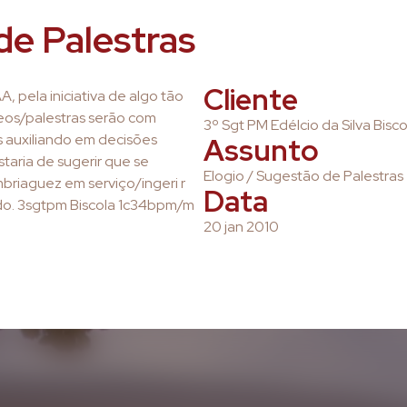
de Palestras
Cliente
, pela iniciativa de algo tão
ídeos/palestras serão com
3º Sgt PM Edélcio da Silva Bis
 auxiliando em decisões
Assunto
taria de sugerir que se
Elogio / Sugestão de Palestras
mbriaguez em serviço/ingeri r
Data
gado. 3sgtpm Biscola 1c34bpm/m
20 jan 2010