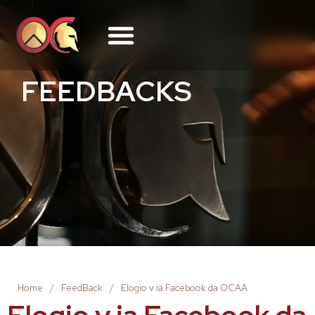
FEEDBACKS
Home
/
FeedBack
/
Elogio v ia Facebook da OCAA