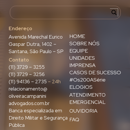
Endereço
HOME
Avenida Marechal Eurico
SOBRE NÓS
Gaspar Dutra, 1402 –
EQUIPE
Santana, São Paulo – SP
UNIDADES
Contato
IMPRENSA
(11) 3729 – 3255
CASOS DE SUCESSO
(11) 3729 – 3256
#Os200ASérie
(11) 94136 – 2735
– 24h
ELOGIOS
relacionamento@
ATENDIMENTO
oliveiracampanini
EMERGENCIAL
advogados.com.br
Banca especializada em
OUVIDORIA
Direito Militar e Segurança
FAQ
Pública