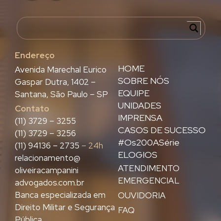
Endereço
HOME
Avenida Marechal Eurico
SOBRE NÓS
Gaspar Dutra, 1402 –
EQUIPE
Santana, São Paulo – SP
UNIDADES
Contato
IMPRENSA
(11) 3729 – 3255
CASOS DE SUCESSO
(11) 3729 – 3256
#Os200ASérie
(11) 94136 – 2735
– 24h
ELOGIOS
relacionamento@
ATENDIMENTO
oliveiracampanini
EMERGENCIAL
advogados.com.br
Banca especializada em
OUVIDORIA
Direito Militar e Segurança
FAQ
Pública