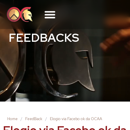
FEEDBACKS
Home
/
FeedBack
/
Elogio via Facebo ok da OCAA