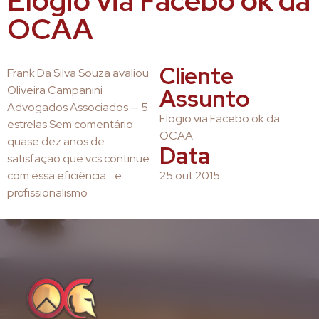
Elogio via Facebo ok da
OCAA
Cliente
Frank Da Silva Souza avaliou
Oliveira Campanini
Assunto
Advogados Associados — 5
Elogio via Facebo ok da
estrelas Sem comentário
OCAA
quase dez anos de
Data
satisfação que vcs continue
com essa eficiência… e
25 out 2015
profissionalismo