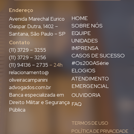
Endereço
HOME
Avenida Marechal Eurico
SOBRE NÓS
Gaspar Dutra, 1402 –
EQUIPE
Santana, São Paulo – SP
UNIDADES
Contato
IMPRENSA
(11) 3729 – 3255
CASOS DE SUCESSO
(11) 3729 – 3256
#Os200ASérie
(11) 94136 – 2735
– 24h
ELOGIOS
relacionamento@
ATENDIMENTO
oliveiracampanini
EMERGENCIAL
advogados.com.br
Banca especializada em
OUVIDORIA
Direito Militar e Segurança
FAQ
Pública
TERMOS DE USO
POLÍTICA DE PRIVACIDADE