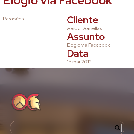
Elogio via Facebook
Cliente
Parabéns
Aercio Dornellas
Assunto
Elogio via Facebook
Data
15 mar 2013