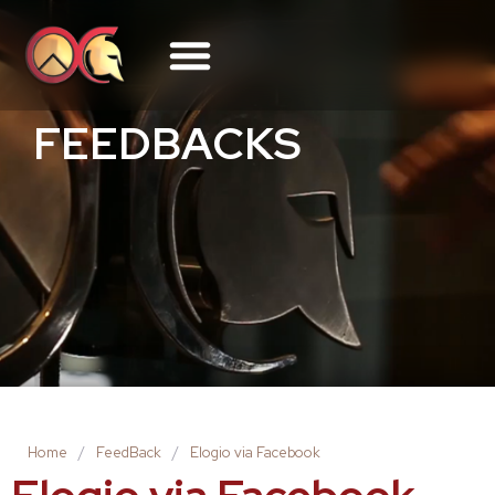
FEEDBACKS
Home
/
FeedBack
/
Elogio via Facebook