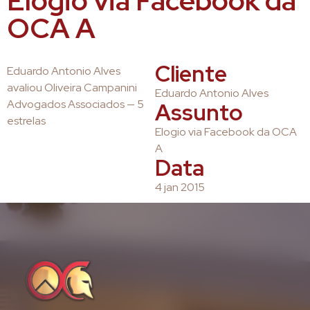
Elogio via Facebook da
OCA A
Cliente
Eduardo Antonio Alves
avaliou Oliveira Campanini
Eduardo Antonio Alves
Advogados Associados — 5
Assunto
estrelas
Elogio via Facebook da OCA
A
Data
4 jan 2015