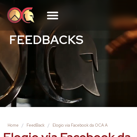
FEEDBACKS
Home
/
FeedBack
/
Elogio via Facebook da OCA A