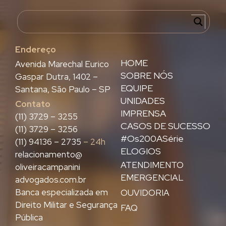
Endereço
HOME
Avenida Marechal Eurico
SOBRE NÓS
Gaspar Dutra, 1402 –
EQUIPE
Santana, São Paulo – SP
UNIDADES
Contato
IMPRENSA
(11) 3729 – 3255
CASOS DE SUCESSO
(11) 3729 – 3256
#Os200ASérie
(11) 94136 – 2735
– 24h
ELOGIOS
relacionamento@
ATENDIMENTO
oliveiracampanini
EMERGENCIAL
advogados.com.br
Banca especializada em
OUVIDORIA
Direito Militar e Segurança
FAQ
Pública