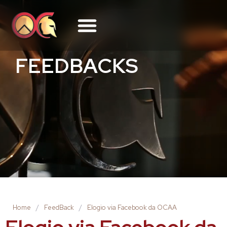
FEEDBACKS
Home
/
FeedBack
/
Elogio via Facebook da OCAA