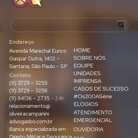
Endereço
HOME
Avenida Marechal Eurico
SOBRE NÓS
Gaspar Dutra, 1402 –
EQUIPE
Santana, São Paulo – SP
UNIDADES
Contato
IMPRENSA
(11) 3729 – 3255
CASOS DE SUCESSO
(11) 3729 – 3256
#Os200ASérie
(11) 94136 – 2735
– 24h
ELOGIOS
relacionamento@
ATENDIMENTO
oliveiracampanini
EMERGENCIAL
advogados.com.br
Banca especializada em
OUVIDORIA
Direito Militar e Segurança