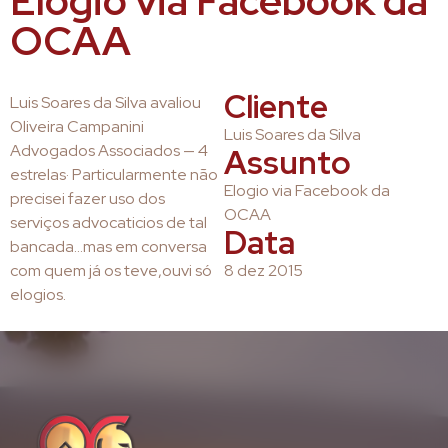
Elogio via Facebook da
OCAA
Cliente
Luis Soares da Silva avaliou
Oliveira Campanini
Luis Soares da Silva
Advogados Associados — 4
Assunto
estrelas· Particularmente não
Elogio via Facebook da
precisei fazer uso dos
OCAA
serviços advocaticios de tal
Data
bancada…mas em conversa
com quem já os teve,ouvi só
8 dez 2015
elogios.