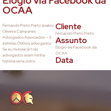
Elogio via Facebook da
OCAA
Cliente
Fernando Preto Preto avaliou
Oliveira Campanini
Fernando Preto Preto
Advogados Associados — 5
Assunto
estrelas Ótimos advogados.
Elogio via Facebook da
Se eu tivesse lá t rás
OCAA
advogados assim minha
Data
história seria outra.