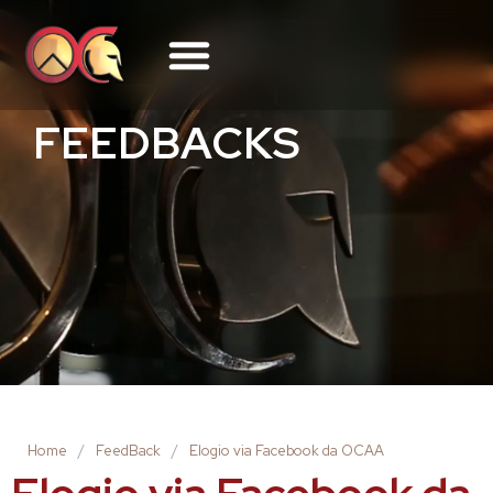
FEEDBACKS
Home
/
FeedBack
/
Elogio via Facebook da OCAA