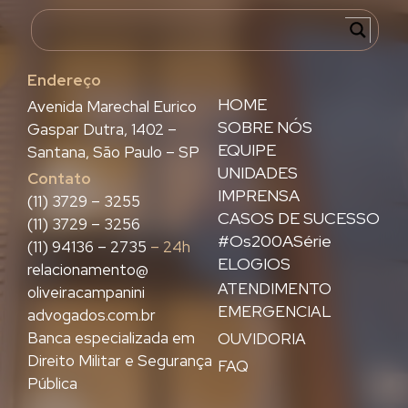
Endereço
HOME
Avenida Marechal Eurico
SOBRE NÓS
Gaspar Dutra, 1402 –
EQUIPE
Santana, São Paulo – SP
UNIDADES
Contato
IMPRENSA
(11) 3729 – 3255
CASOS DE SUCESSO
(11) 3729 – 3256
#Os200ASérie
(11) 94136 – 2735
– 24h
ELOGIOS
relacionamento@
ATENDIMENTO
oliveiracampanini
EMERGENCIAL
advogados.com.br
Banca especializada em
OUVIDORIA
Direito Militar e Segurança
FAQ
Pública