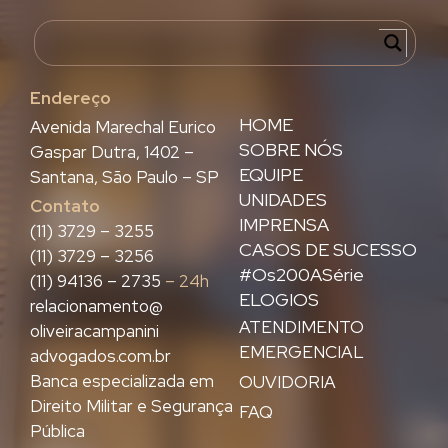
Endereço
HOME
Avenida Marechal Eurico
SOBRE NÓS
Gaspar Dutra, 1402 –
EQUIPE
Santana, São Paulo – SP
UNIDADES
Contato
IMPRENSA
(11) 3729 – 3255
CASOS DE SUCESSO
(11) 3729 – 3256
#Os200ASérie
(11) 94136 – 2735
– 24h
ELOGIOS
relacionamento@
ATENDIMENTO
oliveiracampanini
EMERGENCIAL
advogados.com.br
Banca especializada em
OUVIDORIA
Direito Militar e Segurança
FAQ
Pública