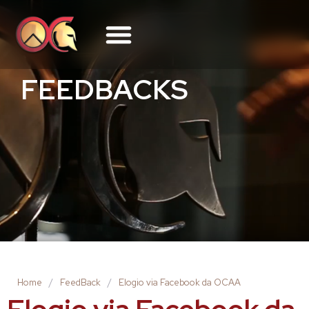
FEEDBACKS
Home
/
FeedBack
/
Elogio via Facebook da OCAA