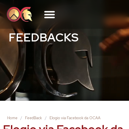
FEEDBACKS
Home
/
FeedBack
/
Elogio via Facebook da OCAA