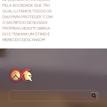
PELA SOCIEDADE QUE TÃO
QUAL LUTAMOS TODOS OS
DIAS PARA PROTEGER “COM
O SACRIFÍCIO DE NOSSAS
PRÓPRIAS VIDAS”!!! OBRIGA
DO E TENHAM UM ÓTIMO E
MERECIDO DESCANSO!!!!