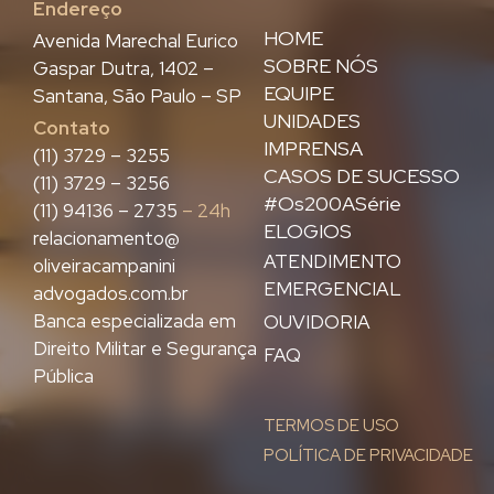
Endereço
HOME
Avenida Marechal Eurico
SOBRE NÓS
Gaspar Dutra, 1402 –
EQUIPE
Santana, São Paulo – SP
UNIDADES
Contato
IMPRENSA
(11) 3729 – 3255
CASOS DE SUCESSO
(11) 3729 – 3256
#Os200ASérie
(11) 94136 – 2735
– 24h
ELOGIOS
relacionamento@
ATENDIMENTO
oliveiracampanini
EMERGENCIAL
advogados.com.br
Banca especializada em
OUVIDORIA
Direito Militar e Segurança
FAQ
Pública
TERMOS DE USO
POLÍTICA DE PRIVACIDADE