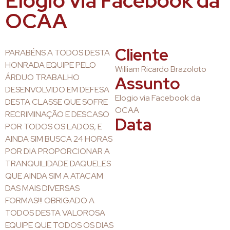
Elogio via Facebook da
OCAA
Cliente
PARABÉNS A TODOS DESTA
HONRADA EQUIPE PELO
William Ricardo Brazoloto
ÁRDUO TRABALHO
Assunto
DESENVOLVIDO EM DEFESA
Elogio via Facebook da
DESTA CLASSE QUE SOFRE
OCAA
RECRIMINAÇÃO E DESCASO
Data
POR TODOS OS LADOS, E
AINDA SIM BUSCA 24 HORAS
POR DIA PROPORCIONAR A
TRANQUILIDADE DAQUELES
QUE AINDA SIM A ATACAM
DAS MAIS DIVERSAS
FORMAS!!! OBRIGADO A
TODOS DESTA VALOROSA
EQUIPE QUE TODOS OS DIAS