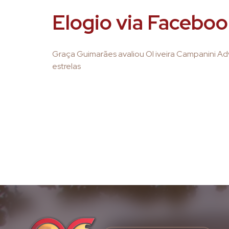
Elogio via Facebo
Graça Guimarães avaliou Ol iveira Campanini A
estrelas