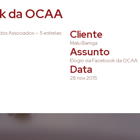
ok da OCAA
Cliente
dos Associados — 5 estrelas
Malu Barriga
Assunto
Elogio via Facebook da OCAA
Data
28 nov 2015