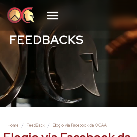
FEEDBACKS
Home
/
FeedBack
/
Elogio via Facebook da OCAA