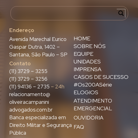
Endereço
HOME
Avenida Marechal Eurico
SOBRE NÓS
Gaspar Dutra, 1402 –
EQUIPE
Santana, São Paulo – SP
UNIDADES
Contato
IMPRENSA
(11) 3729 – 3255
CASOS DE SUCESSO
(11) 3729 – 3256
#Os200ASérie
(11) 94136 – 2735
– 24h
ELOGIOS
relacionamento@
ATENDIMENTO
oliveiracampanini
EMERGENCIAL
advogados.com.br
Banca especializada em
OUVIDORIA
Direito Militar e Segurança
FAQ
Pública